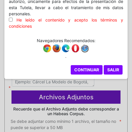
Derechos
autorizo, únicamente para efectos de la presentación de
esta Tutela, llevar a cabo el tratamiento de mis datos
Derecho
personales.
He leído el contenido y acepto los términos y
condiciones
Medida Provisional
SI
Navegadores Recomendados:
NO
.
Lugar de Detención
CONTINUAR
SALIR
Archivos Adjuntos
Recuerde que el Archivo Adjunto debe corresponder a
un Habeas Corpus.
Se debe adjuntar como mínimo 1 archivo, el tamaño no
puede se superior a 50 MB